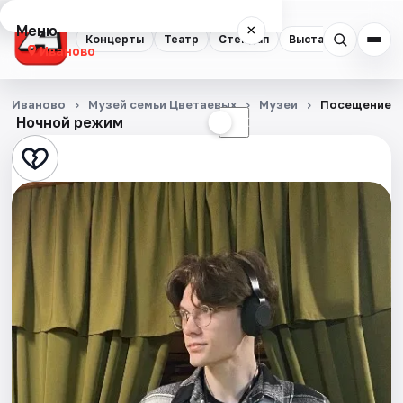
Меню
×
Концерты
Театр
Стендап
Выставки
Спорт
Иваново
Концерты
Иваново
Музей семьи Цветаевых
Музеи
Посещение м
Ночной режим
☀
☾
Театр
Стендап
Выставки
Спорт
События
Города