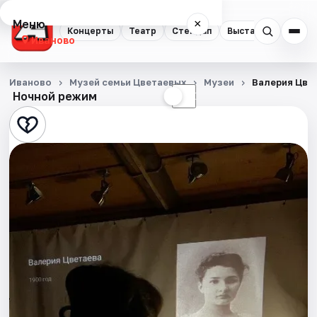
Меню
×
Концерты
Театр
Стендап
Выставки
Спорт
Иваново
Концерты
Иваново
Музей семьи Цветаевых
Музеи
Валерия Цве
Ночной режим
☀
☾
Театр
Стендап
Выставки
Спорт
События
Города