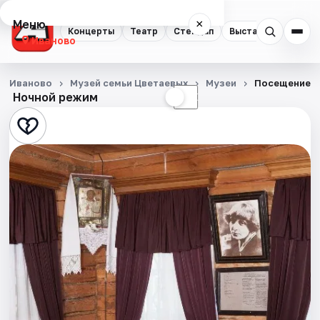
Меню
×
Концерты
Театр
Стендап
Выставки
Спорт
Иваново
Концерты
Иваново
Музей семьи Цветаевых
Музеи
Посещение э
Ночной режим
☀
☾
Театр
Стендап
Выставки
Спорт
События
Города