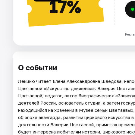
17%
Рекла
О событии
Лекцию читает Елена Александровна Шведова, непо
Цветаевой «Искусство движения». Валерия Цветаев
Цветаевой, педагог, автор биографических «Записо
деятелей России, основатель студии, а затем госку
находящийся на хранении в Музее семьи Цветаевых
об эпохе авангарда, развитии циркового искусства 
деятельности Валерии Цветаевой, приметах времени.
будет интересна любителям истории, циркового иску