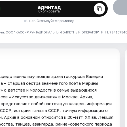
адмитад
Скопировать
1 шаг. Скопируйте промокод
ма. ООО "КАССИР.РУ-НАЦИОНАЛЬНЫЙ БИЛЕТНЫЙ ОПЕРАТОР", ИНН: 7841075409
средственно изучающая архив госкурсов Валерии
а – старшая сестра знаменитого поэта Марины
к» о детстве и молодости в семье выдающихся
рсов «Искусство движения» в Москве. Архив,
, представляет собой настоящую кладезь информации
в СССР, истории танца в СССР, точную информацию о
 Архив в основном относится к 20–м гг. XX вв. Лекция
сства, танцев, авангарда, ранне–советского периода