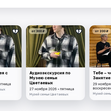
.
от 300 ₽
от 200 ₽
ея с
Аудиоэкскурсия по
Тебе – ч
Музею семьи
Занятие
Цветаевых
ятница
29 ноября
воскресе
27 ноября 2026 • пятница
вых
Музей сем
Музей семьи Цветаевых