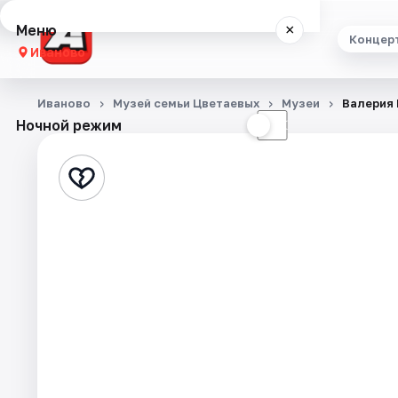
Меню
×
Концер
Иваново
Концерты
Иваново
Музей семьи Цветаевых
Музеи
Валерия 
Ночной режим
☀
☾
Театр
Стендап
Выставки
Спорт
События
Города