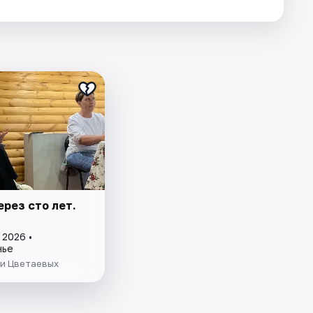
ерез сто лет.
 2026 •
нье
ьи Цветаевых