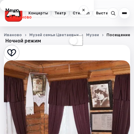
Меню
×
Концерты
Театр
Стендап
Выставки
Спорт
Иваново
Концерты
Иваново
Музей семьи Цветаевых
Музеи
Посещение э
Ночной режим
☀
☾
Театр
Стендап
Выставки
Спорт
События
Города