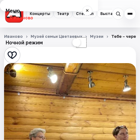
Меню
×
Концерты
Театр
Стендап
Выставки
Спорт
Иваново
Концерты
Иваново
Музей семьи Цветаевых
Музеи
Тебе – через
Ночной режим
☀
☾
Театр
Стендап
Выставки
Спорт
События
Города