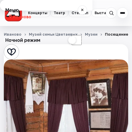
Меню
×
Концерты
Театр
Стендап
Выставки
Спорт
Иваново
Концерты
Иваново
Музей семьи Цветаевых
Музеи
Посещение э
Ночной режим
☀
☾
Театр
Стендап
Выставки
Спорт
События
Города