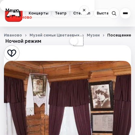
Меню
×
Концерты
Театр
Стендап
Выставки
Спорт
Иваново
Концерты
Иваново
Музей семьи Цветаевых
Музеи
Посещение э
Ночной режим
☀
☾
Театр
Стендап
Выставки
Спорт
События
Города