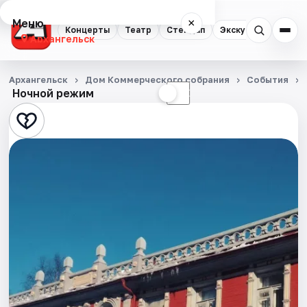
Меню
×
Концерты
Театр
Стендап
Экскурсии
Спор
Архангельск
Концерты
Архангельск
Дом Коммерческого собрания
События
Ночной режим
☀
☾
Театр
Стендап
Экскурсии
Спорт
События
Города