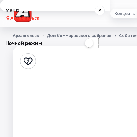
Меню
×
Концерты
Архангельск
Концерты
Архангельск
Дом Коммерческого собрания
Событи
Ночной режим
☀
☾
Театр
Стендап
Экскурсии
Спорт
События
Города