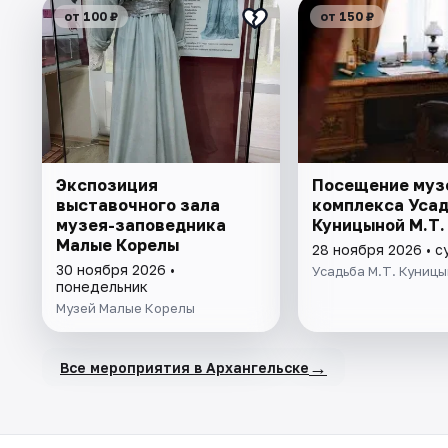
от 100 ₽
от 150 ₽
Экспозиция
Посещение муз
выставочного зала
комплекса Уса
музея-заповедника
Куницыной М.Т.
Малые Корелы
28 ноября 2026 • 
30 ноября 2026 •
Усадьба М.Т. Куниц
понедельник
Музей Малые Корелы
→
Все мероприятия в Архангельске