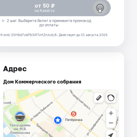
от 50 ₽
на Kassir.ru
2 шаг. Выберите билет и примените промокод
до оплаты
 erid: 25H8d7vbP8SRTvHZrUcdLB.
Действует до 31 августа 2026
Адрес
Дом Коммерческого собрания