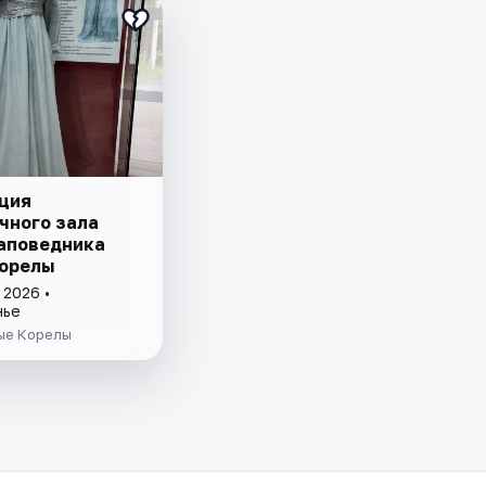
ция
чного зала
аповедника
орелы
 2026 •
нье
ые Корелы