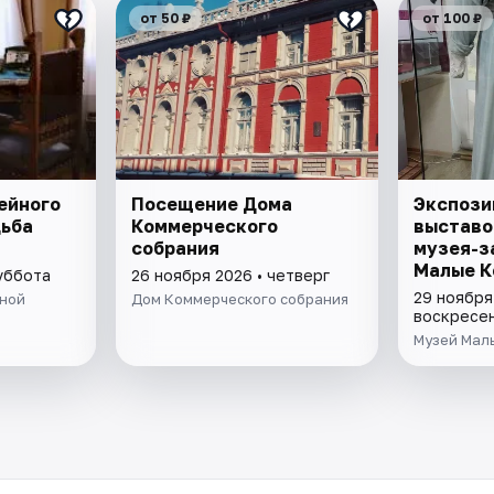
от 50 ₽
от 100 ₽
ейного
Посещение Дома
Экспози
дьба
Коммерческого
выставо
собрания
музея-з
Малые К
суббота
26 ноября 2026 • четверг
29 ноября
ыной
Дом Коммерческого собрания
воскресе
Музей Мал