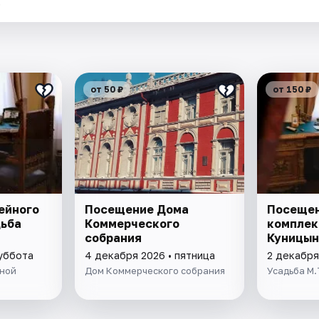
.
от 50 ₽
от 150 ₽
ейного
Посещение Дома
Посещен
дьба
Коммерческого
комплек
собрания
Куницын
суббота
4 декабря 2026 • пятница
2 декабря
ыной
Дом Коммерческого собрания
Усадьба М.