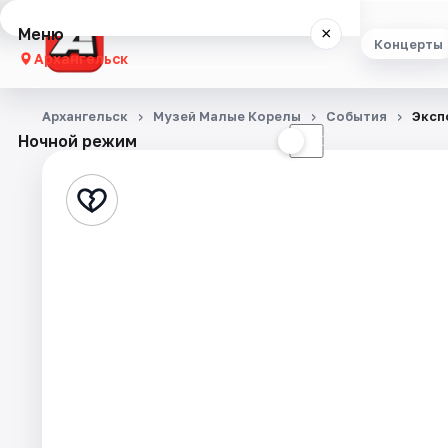
Меню
×
Концерты
Архангельск
Концерты
Архангельск
Музей Малые Корелы
События
Эксп
Ночной режим
☀
☾
Театр
Стендап
Экскурсии
Спорт
События
Города