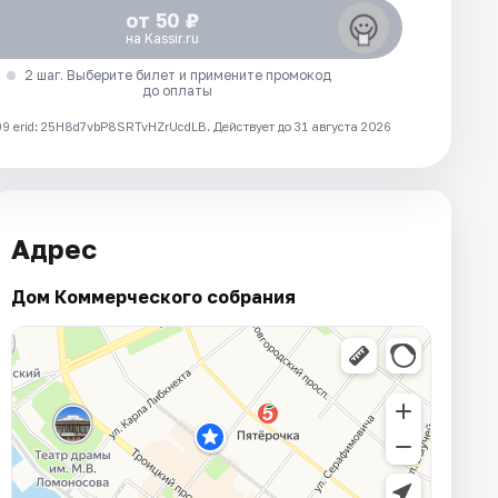
от 50 ₽
на Kassir.ru
2 шаг. Выберите билет и примените промокод
до оплаты
 erid: 25H8d7vbP8SRTvHZrUcdLB.
Действует до 31 августа 2026
Адрес
Дом Коммерческого собрания