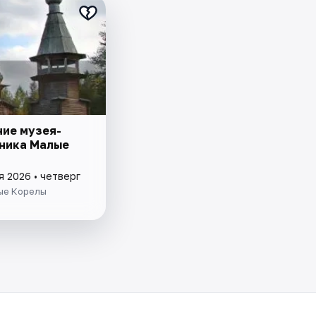
ие музея-
ника Малые
я 2026 • четверг
ые Корелы