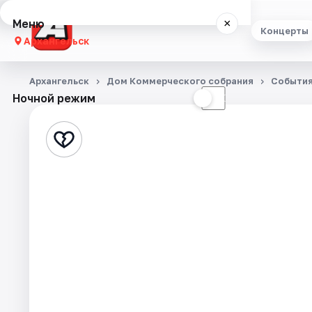
Меню
×
Концерты
Архангельск
Концерты
Архангельск
Дом Коммерческого собрания
Событи
Ночной режим
☀
☾
Театр
Стендап
Экскурсии
Спорт
События
Города