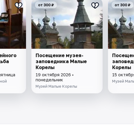
от 300 ₽
от 300 ₽
ейного
Посещение музея-
Посещен
дьба
заповедника Малые
заповед
Корелы
Корелы
пятница
19 октября 2026 •
15 октябр
понедельник
ыной
Музей Мал
Музей Малые Корелы