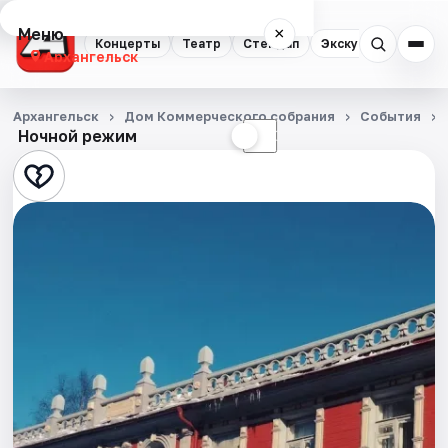
Меню
×
Концерты
Театр
Стендап
Экскурсии
Спор
Архангельск
Концерты
Архангельск
Дом Коммерческого собрания
События
Ночной режим
☀
☾
Театр
Стендап
Экскурсии
Спорт
События
Города