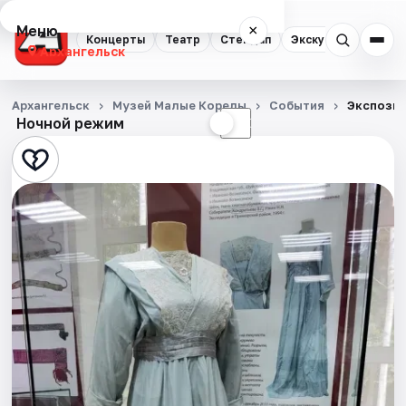
Меню
×
Концерты
Театр
Стендап
Экскурсии
Спор
Архангельск
Концерты
Архангельск
Музей Малые Корелы
События
Экспозиц
Ночной режим
☀
☾
Театр
Стендап
Экскурсии
Спорт
События
Города