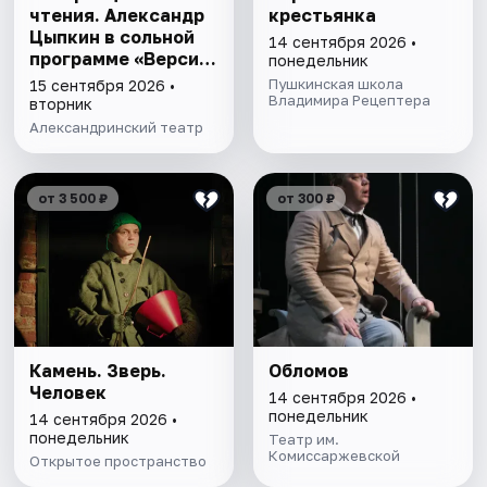
чтения. Александр
крестьянка
Цыпкин в сольной
14 сентября 2026 •
программе «Версия
понедельник
будущего»
Пушкинская школа
15 сентября 2026 •
Владимира Рецептера
вторник
Александринский театр
от 3 500 ₽
от 300 ₽
Камень. Зверь.
Обломов
Человек
14 сентября 2026 •
понедельник
14 сентября 2026 •
понедельник
Театр им.
Комиссаржевской
Открытое пространство