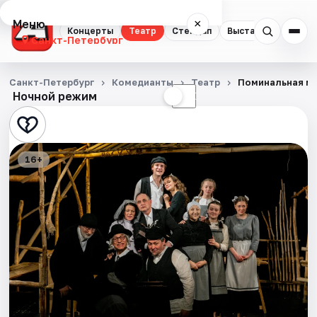
Меню
×
Концерты
Театр
Стендап
Выставки
Квест
Санкт-Петербург
Концерты
Санкт-Петербург
Комедианты
Театр
Поминальная м
Ночной режим
☀
☾
Театр
Стендап
16+
Выставки
Квесты
Экскурсии
Спорт
События