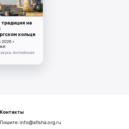
 традиция на
м
ргском кoльце
 2026 •
нье
звука, Английская
Контакты
Пишите: info@afisha.org.ru