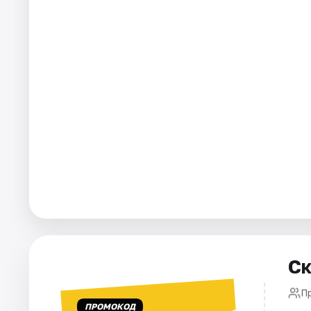
Города
Площадки
Артисты
Рейтинги
Ск
П
ПРОМОКОД