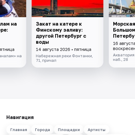
алам на
Закат на катере к
Морская
ре:
Финскому заливу:
Большо
другой Петербург с
Петербу
воды
16 августа
воскресе
пятница
14 августа 2026 • пятница
Акватория 
аналам» на
Набережная реки Фонтанки,
наб., 28
71, причал
Навигация
Главная
Города
Площадки
Артисты