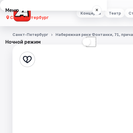
Меню
×
Концерты
Театр
С
Санкт-Петербург
Концерты
Санкт-Петербург
Набережная реки Фонтанки, 71, прич
Ночной режим
☀
☾
Театр
Стендап
Выставки
Квесты
Экскурсии
Спорт
События