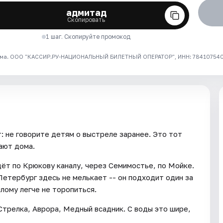
адмитад
Скопировать
1 шаг. Скопируйте промокод
ма. ООО "КАССИР.РУ-НАЦИОНАЛЬНЫЙ БИЛЕТНЫЙ ОПЕРАТОР", ИНН: 7841075409
т: не говорите детям о выстреле заранее. Это тот
ают дома.
дёт по Крюкову каналу, через Семимостье, по Мойке.
Петербург здесь не мелькает -- он подходит один за
лому легче не торопиться.
трелка, Аврора, Медный всадник. С воды это шире,