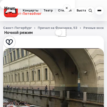
Меню
×
Концерты
Театр
Стендап
Выставки
Квест
Санкт-Петербург
Концерты
Санкт-Петербург
Причал на Фонтанке, 53
Речные экску
Ночной режим
☀
☾
Театр
Стендап
Выставки
Квесты
Экскурсии
Спорт
События