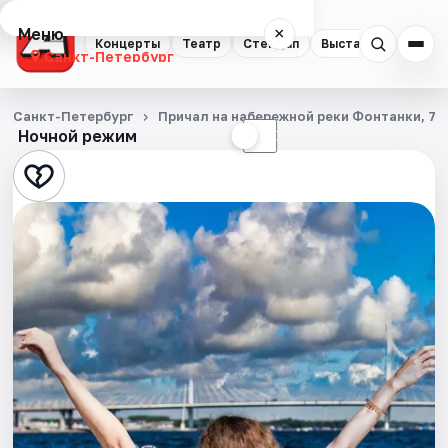
Меню
×
Концерты
Театр
Стендап
Выставки
Квест
Санкт-Петербург
Концерты
Санкт-Петербург
Причал на набережной реки Фонтанки, 71
Ночной режим
☀
☾
Театр
Стендап
Выставки
Квесты
Экскурсии
Спорт
События