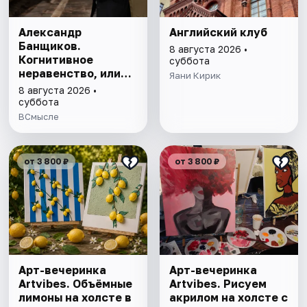
Александр
Английский клуб
Банщиков.
8 августа 2026 •
Когнитивное
суббота
неравенство, или
Яани Кирик
почему умные
8 августа 2026 •
умнеют, а глупые
суббота
глупеют
ВСмысле
от 3 800 ₽
от 3 800 ₽
Арт-вечеринка
Арт-вечеринка
Artvibes. Объёмные
Artvibes. Рисуем
лимоны на холсте в
акрилом на холсте с