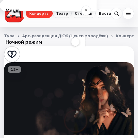
Меню
×
Концерты
Театр
Стендап
Выставки
Квест
Тула
Концерты
Тула
Арт-резиденция ДКЖ (Центр молодёжи)
Концерты
Ночной режим
☀
☾
Театр
Стендап
12+
Выставки
Квесты
Экскурсии
Спорт
События