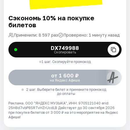
Сэкономь 10% на покупке
билетов
Применили: 8 597 раз
Проверено: 1 минуту назад
DX749988
Скопировать
1 шаг. Скопируйте промокод
от 1 600 ₽
на Яндекс Афише
2 шаг. Выберите билет и примените промокод
до оплаты
Реклама. ООО "ЯНДЕКС МУЗЫКА", ИНН: 9705121040 erid:
25H8d7vbP8SRTvHZrUcdLB
Действует до 30 сентября 2026
при покупке билетов от 3 000 ₽ на это мероприятие на Яндекс
Афише!