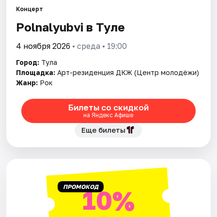
Концерт
Polnalyubvi в Туле
Города
4 ноября 2026
• среда • 19:00
Площадки
Город:
Тула
Артисты
Площадка:
Арт-резиденция ДКЖ (Центр молодёжи)
Жанр:
Рок
Рейтинги
Билеты со скидкой
на Яндекс Афише
Еще билеты
ПРОМОКОД
10%