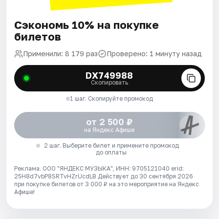
Сэкономь 10% на покупке
билетов
Применили: 8 179 раз
Проверено: 1 минуту назад
DX749988
Скопировать
1 шаг. Скопируйте промокод
от 2 500 ₽
на Яндекс Афише
2 шаг. Выберите билет и примените промокод
до оплаты
Реклама. ООО "ЯНДЕКС МУЗЫКА", ИНН: 9705121040 erid:
25H8d7vbP8SRTvHZrUcdLB
Действует до 30 сентября 2026
при покупке билетов от 3 000 ₽ на это мероприятие на Яндекс
Афише!