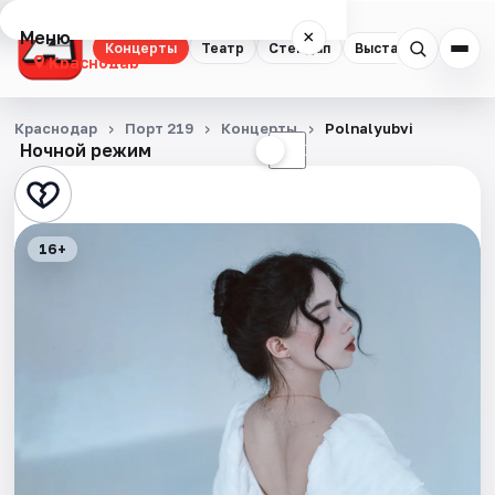
Меню
×
Концерты
Театр
Стендап
Выставки
Квест
Краснодар
Концерты
Краснодар
Порт 219
Концерты
Polnalyubvi
Ночной режим
☀
☾
Театр
Стендап
16+
Выставки
Квесты
Экскурсии
Спорт
События