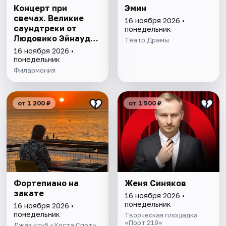
Концерт при
Эмин
свечах. Великие
16 ноября 2026 •
саундтреки от
понедельник
Людовико Эйнауди
Театр Драмы
до Marvel и другие.
16 ноября 2026 •
понедельник
Филармония
от 1 200 ₽
от 1 500 ₽
Фортепиано на
Женя Синяков
закате
16 ноября 2026 •
понедельник
16 ноября 2026 •
понедельник
Творческая площадка
«Порт 219»
Джаз клуб «Хоста Спот»