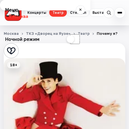
Меню
×
Концерты
Театр
Стендап
Выставки
Квест
Москва
Концерты
Москва
ТКЗ «Дворец на Яузе»
Театр
Почему я?
Ночной режим
☀
☾
Театр
Стендап
18+
Выставки
Квесты
Экскурсии
Спорт
События