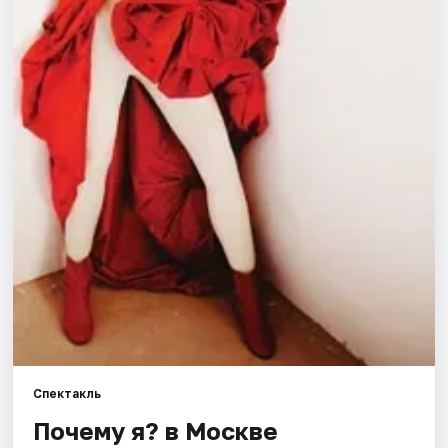
Города
Площадки
Артисты
Рейтинги
Спектакль
Почему я? в Москве