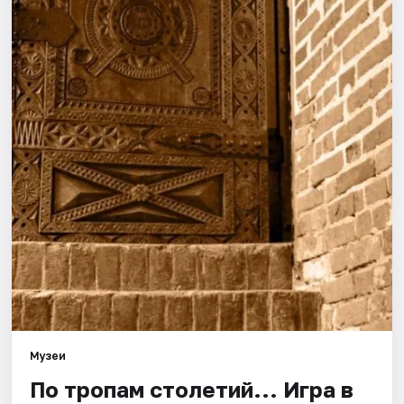
Города
Площадки
Артисты
Рейтинги
Музеи
По тропам столетий... Игра в