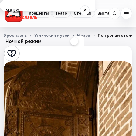
Меню
×
Концерты
Театр
Стендап
Выставки
Квест
Ярославль
Концерты
Ярославль
Угличский музей
Музеи
По тропам столети
Ночной режим
☀
☾
Театр
Стендап
Выставки
Квесты
Экскурсии
События