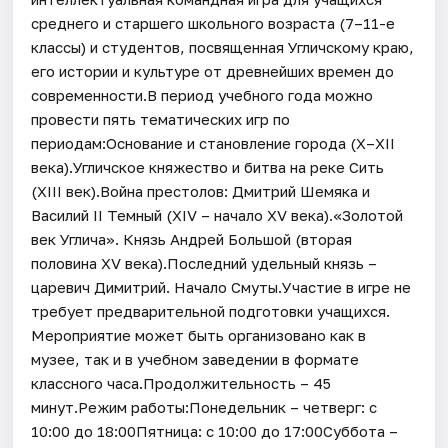
среднего и старшего школьного возраста (7–11-е
классы) и студентов, посвященная Угличскому краю,
его истории и культуре от древнейших времен до
современности.В период учебного года можно
провести пять тематических игр по
периодам:Основание и становление города (X–XII
века).Угличское княжество и битва на реке Сить
(XIII век).Война престолов: Дмитрий Шемяка и
Василий II Темный (XIV – начало XV века).«Золотой
век Углича». Князь Андрей Большой (вторая
половина XV века).Последний удельный князь –
царевич Димитрий. Начало Смуты.Участие в игре не
требует предварительной подготовки учащихся.
Мероприятие может быть организовано как в
музее, так и в учебном заведении в формате
классного часа.Продолжительность – 45
минут.Режим работы:Понедельник – четверг: с
10:00 до 18:00Пятница: с 10:00 до 17:00Суббота –