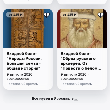
от 125 ₽
от 125 ₽
Входной билет
Входной билет
"Народы России.
"Образ русского
Большая семья -
архиерея. От
общая история"
"Повести о белом
клобуке" до
9 августа 2026 •
9 августа 2026 •
восстановления
воскресенье
воскресенье
патриаршества"
Ростовский кремль
Ростовский кремль
→
Все музеи в Ярославле