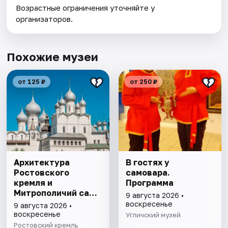
Возрастные ограничения уточняйте у
организаторов.
Похожие музеи
от 125 ₽
от 250 ₽
Архитектура
В гостях у
Ростовского
самовара.
кремля и
Программа
Митрополичий сад,
9 августа 2026 •
выставка
воскресенье
9 августа 2026 •
"Митрополичье
воскресенье
Угличский музей
варенье"
Ростовский кремль