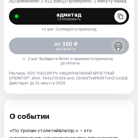
Применили: 2 622 раз
Проверено: 1 минуту назад
адмитад
Скопировать
1 шаг. Скопируйте промокод
от 150 ₽
на Kassir.ru
2 шаг. Выберите билет и примените промокод
до оплаты
Реклама. ООО "КАССИР.РУ-НАЦИОНАЛЬНЫЙ БИЛЕТНЫЙ
ОПЕРАТОР", ИНН: 7841075409 erid: 25H8d7vbP8SRTvHZrUcdLB.
Действует до 31 августа 2026
О событии
«По тропам столетий&hellip;» – это
интеллектуальная командная игра для учащихся