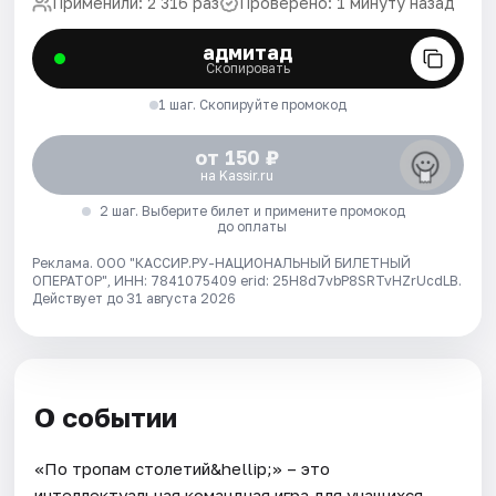
Применили: 2 316 раз
Проверено: 1 минуту назад
адмитад
Скопировать
1 шаг. Скопируйте промокод
от 150 ₽
на Kassir.ru
2 шаг. Выберите билет и примените промокод
до оплаты
Реклама. ООО "КАССИР.РУ-НАЦИОНАЛЬНЫЙ БИЛЕТНЫЙ
ОПЕРАТОР", ИНН: 7841075409 erid: 25H8d7vbP8SRTvHZrUcdLB.
Действует до 31 августа 2026
О событии
«По тропам столетий&hellip;» – это
интеллектуальная командная игра для учащихся