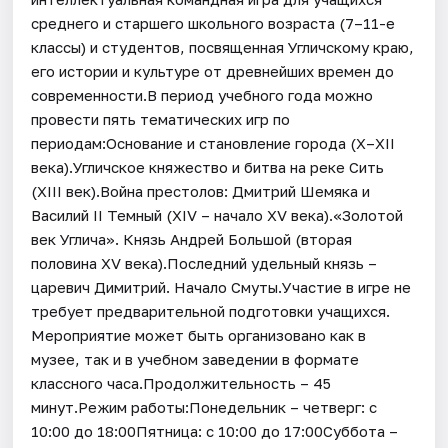
среднего и старшего школьного возраста (7–11-е
классы) и студентов, посвященная Угличскому краю,
его истории и культуре от древнейших времен до
современности.В период учебного года можно
провести пять тематических игр по
периодам:Основание и становление города (X–XII
века).Угличское княжество и битва на реке Сить
(XIII век).Война престолов: Дмитрий Шемяка и
Василий II Темный (XIV – начало XV века).«Золотой
век Углича». Князь Андрей Большой (вторая
половина XV века).Последний удельный князь –
царевич Димитрий. Начало Смуты.Участие в игре не
требует предварительной подготовки учащихся.
Мероприятие может быть организовано как в
музее, так и в учебном заведении в формате
классного часа.Продолжительность – 45
минут.Режим работы:Понедельник – четверг: с
10:00 до 18:00Пятница: с 10:00 до 17:00Суббота –