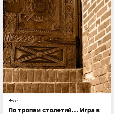
Города
Площадки
Артисты
Рейтинги
Музеи
По тропам столетий... Игра в