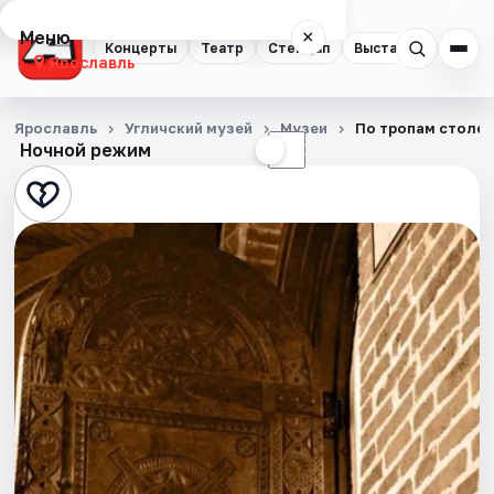
Меню
×
Концерты
Театр
Стендап
Выставки
Квест
Ярославль
Концерты
Ярославль
Угличский музей
Музеи
По тропам столети
Ночной режим
☀
☾
Театр
Стендап
Выставки
Квесты
Экскурсии
События