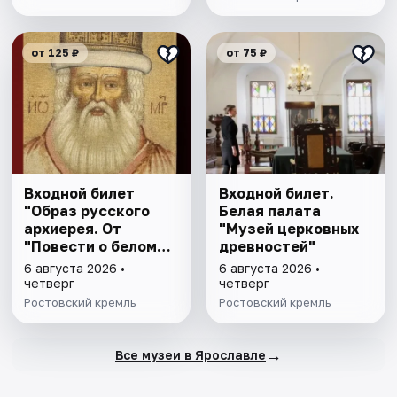
от 125 ₽
от 75 ₽
Входной билет
Входной билет.
"Образ русского
Белая палата
архиерея. От
"Музей церковных
"Повести о белом
древностей"
клобуке" до
6 августа 2026 •
6 августа 2026 •
восстановления
четверг
четверг
патриаршества"
Ростовский кремль
Ростовский кремль
→
Все музеи в Ярославле