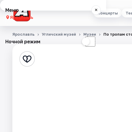
Меню
×
Концерты
Те
Ярославль
Концерты
Ярославль
Угличский музей
Музеи
По тропам сто
Ночной режим
☀
☾
Театр
Стендап
Выставки
Квесты
Экскурсии
События