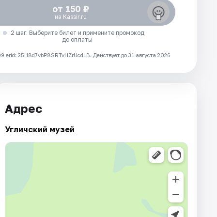
от 150 ₽
на Kassir.ru
2 шаг. Выберите билет и примените промокод
до оплаты
 erid: 25H8d7vbP8SRTvHZrUcdLB.
Действует до 31 августа 2026
Адрес
Угличский музей