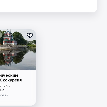
рическим
 Экскурсия
2026 •
нье
музей