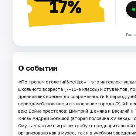
17%
Рекла
О событии
«По тропам столетий&hellip;» – это интеллектуальн
школьного возраста (7–11-е классы) и студентов, по
древнейших времен до современности.В период учеб
периодам:Основание и становление города (X–XII век
век).Война престолов: Дмитрий Шемяка и Василий II 
Князь Андрей Большой (вторая половина XV века).П
Смуты.Участие в игре не требует предварительной
организовано как в музее, так и в учебном заведен