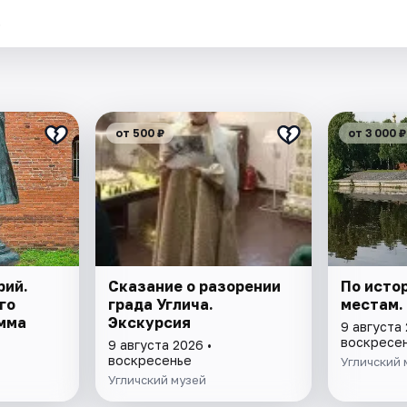
.
от 500 ₽
от 3 000 ₽
рий.
Сказание о разорении
По исто
го
града Углича.
местам.
мма
Экскурсия
9 августа 
воскресе
9 августа 2026 •
воскресенье
Угличский 
Угличский музей