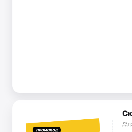
Города
Площадки
Артисты
Рейтинги
Ск
П
ПРОМОКОД