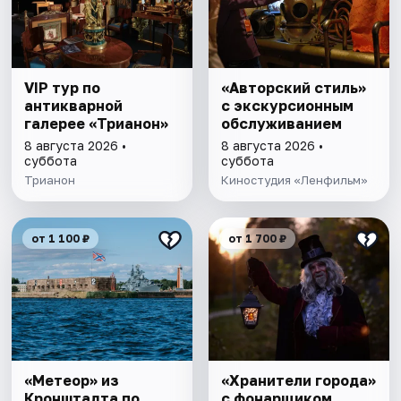
VIP тур по
«Авторский стиль»
антикварной
с экскурсионным
галерее «Трианон»
обслуживанием
8 августа 2026 •
8 августа 2026 •
суббота
суббота
Трианон
Киностудия «Ленфильм»
от 1 100 ₽
от 1 700 ₽
«Метеор» из
«Хранители города»
Кронштадта по
с фонарщиком