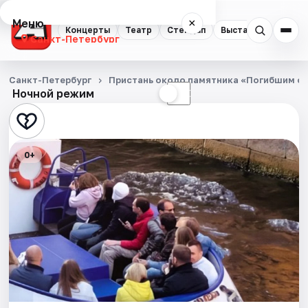
Меню
×
Концерты
Театр
Стендап
Выставки
Квест
Санкт-Петербург
Концерты
Санкт-Петербург
Пристань около памятника «Погибшим о
Ночной режим
☀
☾
Театр
Стендап
0+
Выставки
Квесты
Экскурсии
Спорт
События