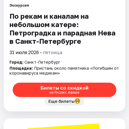
Экскурсия
По рекам и каналам на
Города
небольшом катере:
Площадки
Петроградка и парадная Нева
в Санкт-Петербурге
Артисты
31 июля 2026
• пятница
Рейтинги
Город:
Санкт-Петербург
Площадка:
Пристань около памятника «Погибшим от
коронавируса медикам»
Билеты со скидкой
на Яндекс Афише
Еще билеты