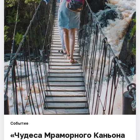
Города
Площадки
Артисты
Рейтинги
Событие
«Чудеса Мраморного Каньона