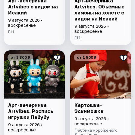
Арт-вечеринка
Арт-вечеринка
Artvibes с видом на
Artvibes. Объёмные
Исакий
лимоны на холсте с
видом на Исакий
9 августа 2026 •
воскресенье
9 августа 2026 •
воскресенье
F11
F11
от 3 800 ₽
от 1 500 ₽
Арт-вечеринка
Картошка-
Artvibes. Роспись
Эскимошка
игрушки Лабубу
9 августа 2026 •
воскресенье
9 августа 2026 •
воскресенье
Фабрика мороженого
Джельмино