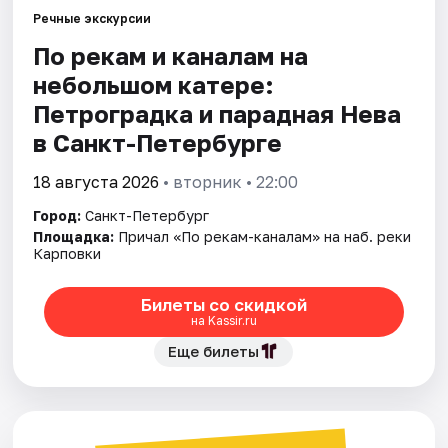
Речные экскурсии
По рекам и каналам на
Города
небольшом катере:
Площадки
Петроградка и парадная Нева
в Санкт-Петербурге
Артисты
18 августа 2026
• вторник • 22:00
Рейтинги
Город:
Санкт-Петербург
Площадка:
Причал «По рекам-каналам» на наб. реки
Карповки
Билеты со скидкой
на Kassir.ru
Еще билеты