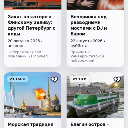
Закат на катере к
Вечеринка под
Финскому заливу:
разводными
другой Петербург с
мостами с DJ и
воды
баром
20 августа 2026 •
22 августа 2026 •
четверг
суббота
Набережная реки
Причал на
Фонтанки, 71, причал
Университетской
набережной
от 150 ₽
от 10 ₽
Морская традиция
Елагин остров –