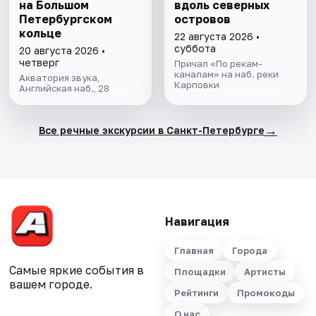
на Большом
вдоль северных
Петербургском
островов
кoльце
22 августа 2026 •
суббота
20 августа 2026 •
четверг
Причал «По рекам-
каналам» на наб. реки
Акватория звука,
Карповки
Английская наб., 28
→
Все речные экскурсии в Санкт-Петербурге
Навигация
Главная
Города
Самые яркие события в
Площадки
Артисты
вашем городе.
Рейтинги
Промокоды
О нас