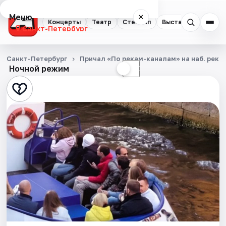
Меню
×
Концерты
Театр
Стендап
Выставки
Квест
Санкт-Петербург
Концерты
Санкт-Петербург
Причал «По рекам-каналам» на наб. реки
Ночной режим
☀
☾
Театр
Стендап
Выставки
Квесты
Экскурсии
Спорт
События