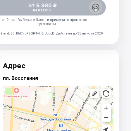
от 6 980 ₽
на Kassir.ru
2 шаг. Выберите билет и примените промокод
до оплаты
 erid: 25H8d7vbP8SRTvHZrUcdLB.
Действует до 31 августа 2026
Адрес
пл. Восстания