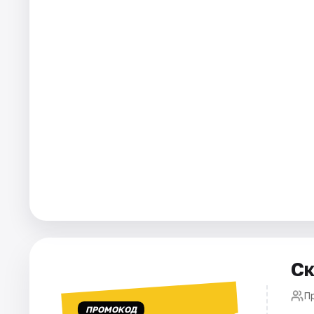
Города
Площадки
Артисты
Рейтинги
Ск
П
ПРОМОКОД