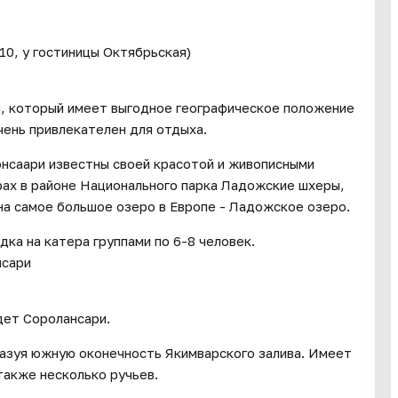
 10, у гостиницы Октябрьская)
, который имеет выгодное географическое положение
очень привлекателен для отдыха.
онсаари известны своей красотой и живописными
рах в районе Национального парка Ладожские шхеры,
а самое большое озеро в Европе - Ладожское озеро.
дка на катера группами по 6-8 человек.
нсари
дет Соролансари.
разуя южную оконечность Якимварского залива. Имеет
также несколько ручьев.