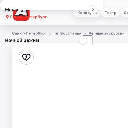
Меню
×
Концерты
Театр
С
Санкт-Петербург
Концерты
Санкт-Петербург
пл. Восстания
Речные экскурсии
Ночной режим
☀
☾
Театр
Стендап
Выставки
Квесты
Экскурсии
Спорт
События