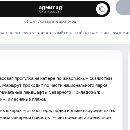
адмитад
Скопировать
1 шаг. Скопируйте промокод
ма. ООО "КАССИР.РУ-НАЦИОНАЛЬНЫЙ БИЛЕТНЫЙ ОПЕРАТОР", ИНН: 7841075409
асовая прогулка на катере по живописным скалистым
 Маршрут проходит по части национального парка
уникальные ландшафты Северного Приладожья:
и», и песчаные пляжи.
х шхерах — это катера, лодки и даже парусные яхты.
амами северной природы, — интересное и зрелищное