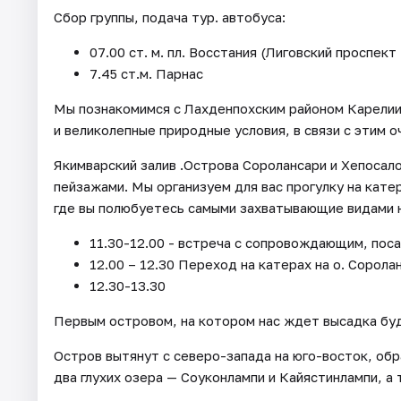
Сбор группы, подача тур. автобуса:
07.00 ст. м. пл. Восстания (Лиговский проспект
7.45 ст.м. Парнас
Мы познакомимся с Лахденпохским районом Карелии
и великолепные природные условия, в связи с этим 
Якимварский залив .Острова Соролансари и Хепосал
пейзажами. Мы организуем для вас прогулку на кате
где вы полюбуетесь самыми захватывающие видами н
11.30-12.00 - встреча с сопровождающим, поса
12.00 – 12.30 Переход на катерах на о. Сорола
12.30-13.30
Первым островом, на котором нас ждет высадка бу
Остров вытянут с северо-запада на юго-восток, об
два глухих озера — Соуконлампи и Кайястинлампи, а 