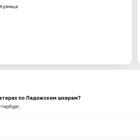
 Кузница
катерах по Ладожским шхерам?
етербург.