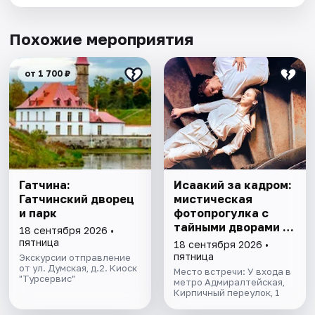
Похожие мероприятия
от 1 700 ₽
Гатчина:
Исаакий за кадром:
Гатчинский дворец
мистическая
и парк
фотопрогулка с
тайными дворами и
18 сентября 2026 •
колоннадой
пятница
18 сентября 2026 •
пятница
Экскурсии отправление
от ул. Думская, д.2. Киоск
Место встречи: У входа в
"Турсервис"
метро Адмиралтейская,
Кирпичный переулок, 1