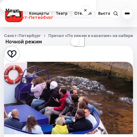
Меню
×
Концерты
Театр
Стендап
Выставки
Квест
Санкт-Петербург
Концерты
Санкт-Петербург
Причал «По рекам и каналам» на набереж
Ночной режим
☀
☾
Театр
Стендап
Выставки
Квесты
Экскурсии
Спорт
События