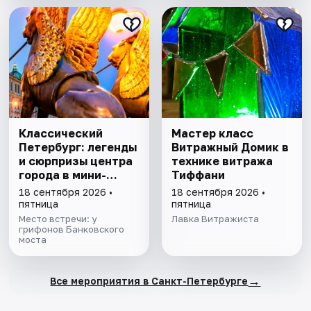
Классический
Мастер класс
Петербург: легенды
Витражный Домик в
и сюрпризы центра
технике витража
города в мини-
Тиффани
группе
18 сентября 2026 •
18 сентября 2026 •
пятница
пятница
Место встречи: у
Лавка Витражиста
грифонов Банковского
моста
→
Все мероприятия в Санкт-Петербурге