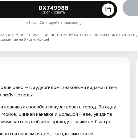
DX749988
Скопировать
1 шаг. Скопируйте промокод
ма. ООО "ЯНДЕКС МУЗЫКА", ИНН: 9705121040 erid: 25H8d7vbP8SRTvHZrUcdLB
ероприятие на Яндекс Афише!
 один рейс — с аудиогидом, знаковыми видами и тем
 любят с воды.
и красивых способов почувствовать город. За одну
 Мойке, Зимней канавке и Большой Неве, увидите
, мимо которых обычно проходят слишком быстро.
ываются совсем рядом, фасады смотрятся