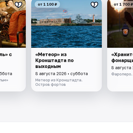
от 1 100 ₽
от 1 700 ₽
ль» с
«Метеор» из
«Хранит
Кронштадта по
фонарщ
выходным
8 августа
уббота
8 августа 2026 • суббота
Фаролеро.
льм»
Метеор из Кронштадта.
Остров фортов