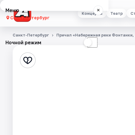
Меню
×
Концерты
Театр
С
Санкт-Петербург
Концерты
Санкт-Петербург
Причал «Набережная реки Фонтанки, 
Ночной режим
☀
☾
Театр
Стендап
Выставки
Квесты
Экскурсии
Спорт
События