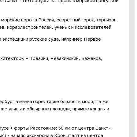
з Санкт - Петербурга на 1 день с морской прогулкой
 морские ворота России, секретный город-гарнизон,
ев, кораблестроителей, ученых и исследователей.
 экспедиции русские суда, например Первое
хитекторы – Трезини, Чевакинский, Баженов,
рбург в миниатюре: та же близость моря, та же
окие улицы и обширные площади, прямые каналы и
усе + форты Расстояние: 50 км от центра Санкт-
ния) - начало экскурсии в Кронштадт из центра