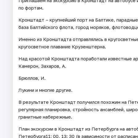
Приглашаем на экскурсию в Кронштадт на автобусе и
по фортам.
Кронштадт – крупнейший порт на Балтике, парадные
база Балтийского флота, город моряков, флотоводц
Именно из Кронштадта отправлялись в кругосветные
кругосветное плавание Крузенштерна.
Над красотой Кронштадта поработали известные ар
Камерон, Захаров, А.
Брюллов, И.
Лукини и многие другие.
В результате Кронштадт получился похожим на Пете
регулярная планировка, стройность ансамблей, шир
гранитные набережные.
План экскурсии в Кронштадт из Петербурга на автоб
Петербурга11: 00, 13: 30 (в зависимости от расписа