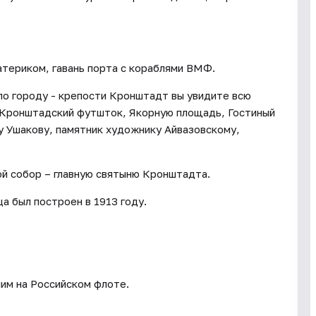
териком, гавань порта с кораблями ВМФ.
по городу - крепости Кронштадт вы увидите всю
 Кронштадский футшток, Якорную площадь, Гостиный
у Ушакову, памятник художнику Айвазовскому,
й собор – главную святыню Кронштадта.
а был построен в 1913 году.
шим на Российском флоте.