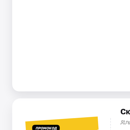
Города
Площадки
Артисты
Рейтинги
Ск
П
ПРОМОКОД