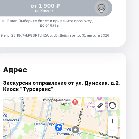
от 1 900 ₽
на Kassir.ru
2 шаг. Выберите билет и примените промокод
до оплаты
 erid: 25H8d7vbP8SRTvHZrUcdLB.
Действует до 31 августа 2026
Адрес
Экскурсии отправление от ул. Думская, д.2.
Киоск "Турсервис"