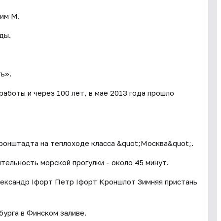
 им М.
ды.
ь».
аботы и через 100 лет, в мае 2013 года прошло
ронштадта на теплоходе класса &quot;Москва&quot;.
ельность морской прогулки - около 45 минут.
ександр Iфорт Петр Iфорт Кроншлот Зимняя пристань
урга в Финском заливе.