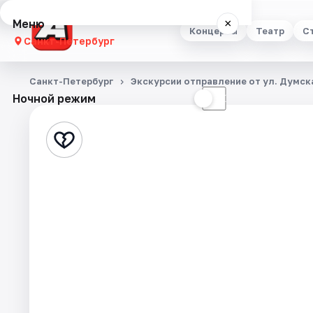
Меню
×
Концерты
Театр
С
Санкт-Петербург
Концерты
Санкт-Петербург
Экскурсии отправление от ул. Думска
Ночной режим
☀
☾
Театр
Стендап
Выставки
Квесты
Экскурсии
Спорт
События