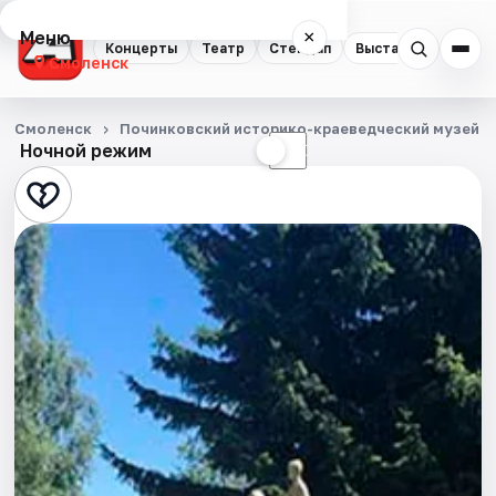
Меню
×
Концерты
Театр
Стендап
Выставки
Экску
Смоленск
Концерты
Смоленск
Починковский историко-краеведческий музей
Ночной режим
☀
☾
Театр
Стендап
Выставки
Экскурсии
Спорт
События