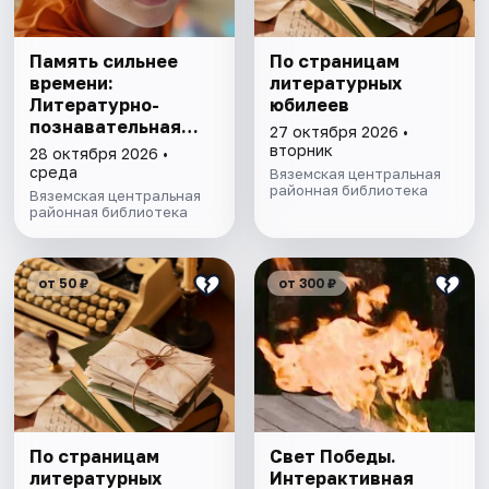
Память сильнее
По страницам
времени:
литературных
Литературно-
юбилеев
познавательная
27 октября 2026 •
программа
вторник
28 октября 2026 •
среда
Вяземская центральная
районная библиотека
Вяземская центральная
районная библиотека
от 50 ₽
от 300 ₽
По страницам
Свет Победы.
литературных
Интерактивная