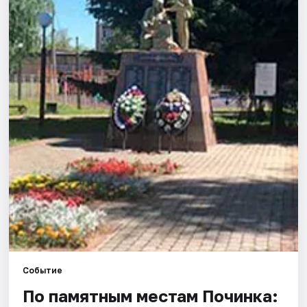
Города
Площадки
Артисты
Рейтинги
Событие
По памятным местам Починка: