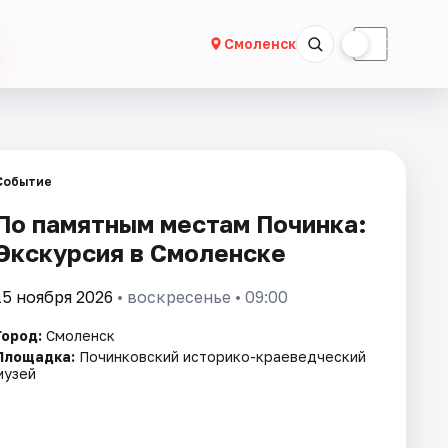
☀
☾
Смоленск
Событие
По памятным местам Починка:
Экскурсия в Смоленске
15 ноября 2026
• воскресенье • 09:00
Город:
Смоленск
Площадка:
Починковский историко-краеведческий
музей