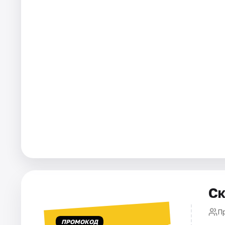
Города
Площадки
Артисты
Рейтинги
Ск
П
ПРОМОКОД