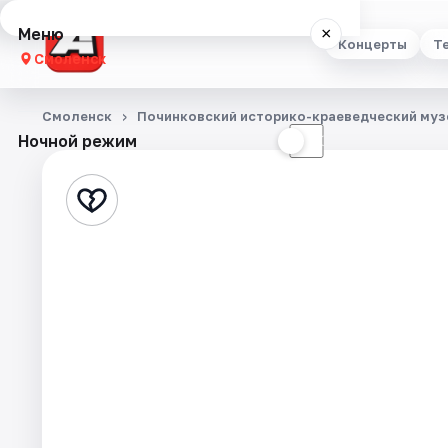
Меню
×
Концерты
Т
Смоленск
Концерты
Смоленск
Починковский историко-краеведческий муз
Ночной режим
☀
☾
Театр
Стендап
Выставки
Экскурсии
Спорт
События