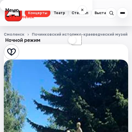
Меню
×
Концерты
Театр
Стендап
Выставки
Экску
Смоленск
Концерты
Смоленск
Починковский историко-краеведческий музей
Ночной режим
☀
☾
Театр
Стендап
Выставки
Экскурсии
Спорт
События