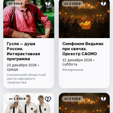
от 500 ₽
от 2 200 ₽
Гусли — душа
Симфония Ведьмак
России.
при свечах.
Интерактивная
Оркестр CAGMO
программа
12 декабря 2026 •
суббота
23 декабря 2026 •
среда
Филармония
Смоленский областной
центр народного
творчества
от 1 800 ₽
от 2 500 ₽