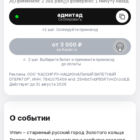
Применили: 2 388 раз
Проверено: 1 минуту назад
адмитад
Скопировать
1 шаг. Скопируйте промокод
от 3 000 ₽
на Kassir.ru
2 шаг. Выберите билет и примените промокод
до оплаты
Реклама. ООО "КАССИР.РУ-НАЦИОНАЛЬНЫЙ БИЛЕТНЫЙ
ОПЕРАТОР", ИНН: 7841075409 erid: 25H8d7vbP8SRTvHZrUcdLB.
Действует до 31 августа 2026
О событии
Углич – старинный русский город Золотого кольца
России. Его храмы, монастыри и особняки создают