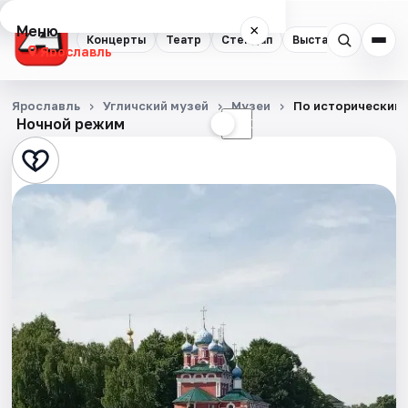
Меню
×
Концерты
Театр
Стендап
Выставки
Квест
Ярославль
Концерты
Ярославль
Угличский музей
Музеи
По историческим 
Ночной режим
☀
☾
Театр
Стендап
Выставки
Квесты
Экскурсии
События