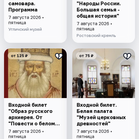
самовара.
"Народы России.
Программа
Большая семья -
общая история"
7 августа 2026 •
пятница
7 августа 2026 •
пятница
Угличский музей
Ростовский кремль
от 125 ₽
от 75 ₽
Входной билет
Входной билет.
"Образ русского
Белая палата
архиерея. От
"Музей церковных
"Повести о белом
древностей"
клобуке" до
7 августа 2026 •
7 августа 2026 •
восстановления
пятница
пятница