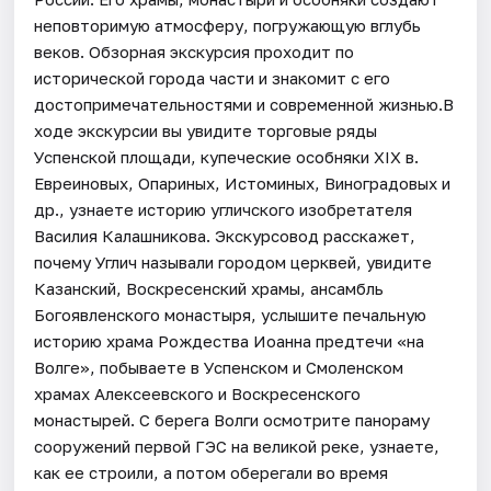
неповторимую атмосферу, погружающую вглубь
веков. Обзорная экскурсия проходит по
исторической города части и знакомит с его
достопримечательностями и современной жизнью.В
ходе экскурсии вы увидите торговые ряды
Успенской площади, купеческие особняки XIX в.
Евреиновых, Опариных, Истоминых, Виноградовых и
др., узнаете историю угличского изобретателя
Василия Калашникова. Экскурсовод расскажет,
почему Углич называли городом церквей, увидите
Казанский, Воскресенский храмы, ансамбль
Богоявленского монастыря, услышите печальную
историю храма Рождества Иоанна предтечи «на
Волге», побываете в Успенском и Смоленском
храмах Алексеевского и Воскресенского
монастырей. С берега Волги осмотрите панораму
сооружений первой ГЭС на великой реке, узнаете,
как ее строили, а потом оберегали во время