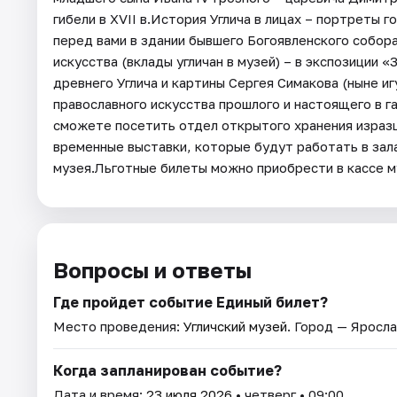
гибели в XVII в.История Углича в лицах – портреты 
перед вами в здании бывшего Богоявленского собора
искусства (вклады угличан в музей) – в экспозиции
древнего Углича и картины Сергея Симакова (ныне и
православного искусства прошлого и настоящего в 
сможете посетить отдел открытого хранения изразцо
временные выставки, которые будут работать в зал
музея.Льготные билеты можно приобрести в кассе 
Вопросы и ответы
Где пройдет событие Единый билет?
Место проведения:
Угличский музей
. Город — Яросла
Когда запланирован событие?
Дата и время:
23 июля 2026
• четверг • 09:00.