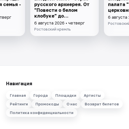
 семья -
русского архиерея. От
палата 
"
"Повести о белом
церковн
клобуке" до
етверг
6 августа 
восстановления
6 августа 2026 • четверг
Ростовски
патриаршества"
Ростовский кремль
Навигация
Главная
Города
Площадки
Артисты
Рейтинги
Промокоды
О нас
Возврат билетов
Политика конфиденциальности