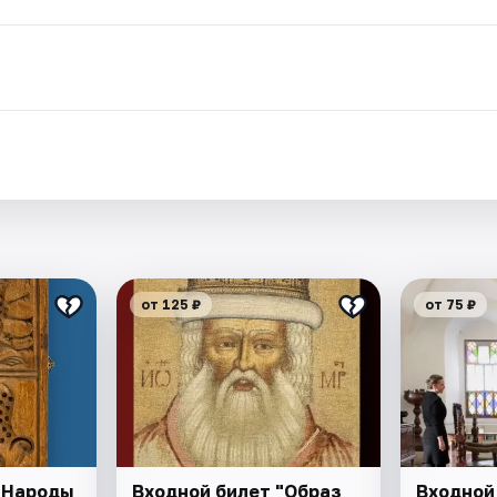
.
от 125 ₽
от 75 ₽
"Народы
Входной билет "Образ
Входной