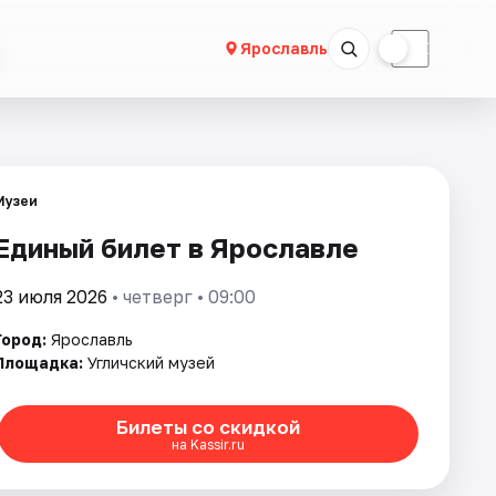
☀
☾
Ярославль
Музеи
Единый билет в Ярославле
23 июля 2026
• четверг • 09:00
Город:
Ярославль
Площадка:
Угличский музей
Билеты со скидкой
на Kassir.ru