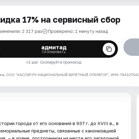
идка 17% на сервисный сбор
рименили: 2 317 раз
Проверено: 1 минуту назад
адмитад
Скопировать
1 шаг. Скопируйте промокод
ма. ООО "КАССИР.РУ-НАЦИОНАЛЬНЫЙ БИЛЕТНЫЙ ОПЕРАТОР", ИНН: 7841075409
рии города от его основания в 937 г. до XVIII в., в
 мемориальные предметы, связанные с канонизацией
ия, – в храме, построенном на месте его загадочной