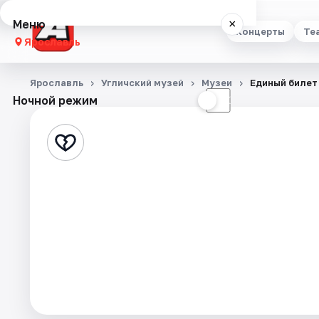
Меню
×
Концерты
Те
Ярославль
Концерты
Ярославль
Угличский музей
Музеи
Единый билет
Ночной режим
☀
☾
Театр
Стендап
Выставки
Квесты
Экскурсии
События