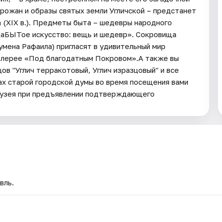
горожан и образы святых земли Угличской – предстанет
 (XIX в.). Предметы быта – шедевры народного
 «ЗаБЫТое искусство: вещь и шедевр». Сокровища
гумена Рафаила) пригласят в удивительный мир
галерее «Под благодатным Покровом».А также вы
в "Углич терракотовый, Углич изразцовый" и все
ах старой городской думы во время посещения вами
музея при предъявлении подтверждающего
вль.