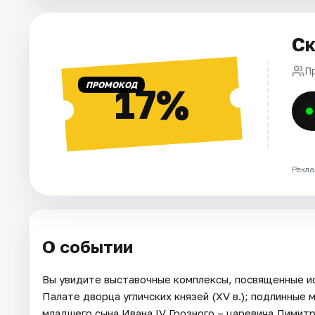
Города
Площадки
Ск
Артисты
П
ПРОМОКОД
17%
Рейтинги
Рекла
О событии
Вы увидите выставочные комплексы, посвященные исто
Палате дворца угличских князей (XV в.); подлинные
младшего сына Ивана IV Грозного – царевича Димитр