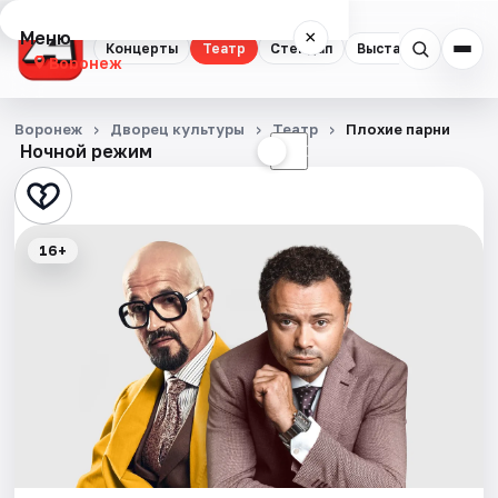
Меню
×
Концерты
Театр
Стендап
Выставки
Квест
Воронеж
Концерты
Воронеж
Дворец культуры
Театр
Плохие парни
Ночной режим
☀
☾
Театр
Стендап
16+
Выставки
Квесты
Экскурсии
Спорт
События