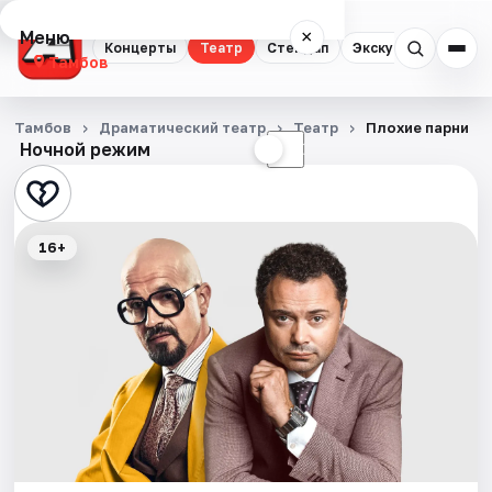
Меню
×
Концерты
Театр
Стендап
Экскурсии
Спор
Тамбов
Концерты
Тамбов
Драматический театр
Театр
Плохие парни
Ночной режим
☀
☾
Театр
Стендап
16+
Экскурсии
Спорт
События
Города