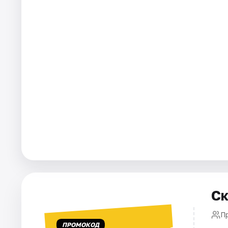
Города
Площадки
Артисты
Рейтинги
Ск
П
ПРОМОКОД