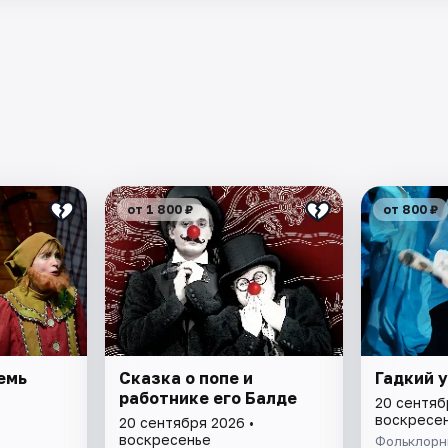
от 1 800 ₽
от 800 ₽
емь
Cказка о попе и
Гадкий 
работнике его Балде
20 сентяб
воскресе
20 сентября 2026 •
воскресенье
Фольклорн