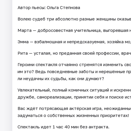
Автор пьесы: Ольга Степнова
Волею судеб три абсолютно разные женщины оказыв
Марта — добросовестная учительница, выгоревшая 
Эмма — взбалмошная и непредсказуемая, хозяйка мо
Рита — усталая, но преданная своей профессии, вра
Героини спектакля отчаянно стремятся изменить сво
им это? Ведь повседневные заботы и нерешённые пр
ли неудачны их судьбы, как они думают?
Увлекательный, полный комичных ситуаций и искрен
дружбе, самореализации, принятии себя и поиске ис
Вас ждёт потрясающая актёрская игра, неожиданные
задуматься о собственных жизненных приоритетах!
Спектакль идет 1 час 40 мин без антракта.