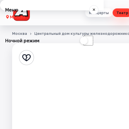
Меню
×
Концерты
Театр
Москва
Концерты
Москва
Центральный дом культуры железнодорожник
Ночной режим
☀
☾
Театр
Стендап
Выставки
Квесты
Экскурсии
Спорт
События