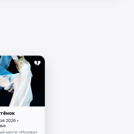
утёнок
ря 2026 •
нье
ый центр «Москва»