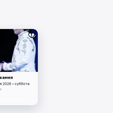
 камея
я 2026 • суббота
р