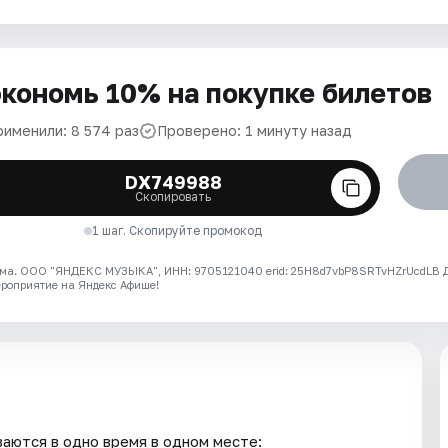
кономь 10% на покупке билетов
рименили: 8 574 раз
Проверено: 1 минуту назад
DX749988
Скопировать
1 шаг. Скопируйте промокод
ма. ООО "ЯНДЕКС МУЗЫКА", ИНН: 9705121040 erid: 25H8d7vbP8SRTvHZrUcdLB
ероприятие на Яндекс Афише!
аются в одно время в одном месте: