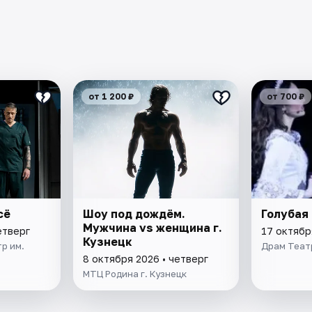
от 1 200 ₽
от 700 ₽
сё
Шоу под дождём.
Голубая
Мужчина vs женщина г.
етверг
17 октябр
Кузнецк
р им.
Драм Теат
8 октября 2026 • четверг
МТЦ Родина г. Кузнецк