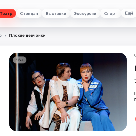
Театр
Стендап
Выставки
Экскурсии
Спорт
Ещё
р
Плохие девчонки
16+