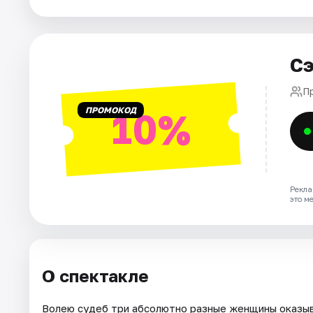
Города
Площадки
Сэ
Артисты
П
Рейтинги
ПРОМОКОД
10%
Рекла
это м
О спектакле
Волею судеб три абсолютно разные женщины оказыв