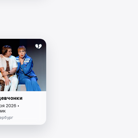
девчонки
ря 2026 •
ник
ербург