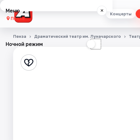
Меню
×
Концерты
Пенза
Концерты
Пенза
Драматический театр им. Луначарского
Теат
Ночной режим
☀
☾
Театр
Стендап
Выставки
Экскурсии
Спорт
События