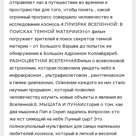
отправляет нас в путешествие во времени и
пространстве для того, чтобы понять , какой
огромный прогресс совершило человечество в
исследовании космоса.4.ПРИЗРАК ВСЕЛЕННОЙ: В
ПОИСКАХ ТЕМНОЙ МАТЕРИИЭтот фильм
погружает зрителей в поиск секретов темной
материи – от Большого Взрыва до попыток ее
обнаружения в Большом Адронном Коллайдере5.
РАЗНОЦВЕТНАЯ ВСЕЛЕННАЯФильм о всеволновой
астрономии, которая позволила увидеть небо в
инфракрасном , ультрафиолетовом , рентгеновском
и гамма-диапазонах. Освоение каждого из них стало
научным прорывом , который позволил
человечеству изучить новые объекты и явления во
Вселенной.6. МЫШАТА И ЛУНАИстория о том, как
два мышонка Пип и Скрип задались вопросом: кто
же ест сияющий на небе Лунный сыр? Это
полнокупольный мультфильм для самых маленьких
любителей космоса, который в легкой и веселой