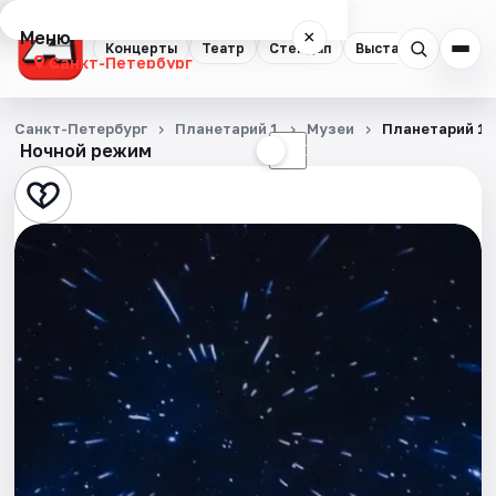
Меню
×
Концерты
Театр
Стендап
Выставки
Квест
Санкт-Петербург
Концерты
Санкт-Петербург
Планетарий 1
Музеи
Планетарий 1
Ночной режим
☀
☾
Театр
Стендап
Выставки
Квесты
Экскурсии
Спорт
События