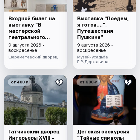
Входной билет на
Выставка "Поедем,
выставку "В
я готов....".
мастерской
Путешествия
театрального
Пушкина"
художника"
9 августа 2026 •
9 августа 2026 •
воскресенье
воскресенье
Шереметевский дворец
Музей-усадьба
Г.Р.Державина
от 400 ₽
от 600 ₽
Гатчинский дворец
Детская экскурсия
Интерьеры ХVIII -
"Тайные символы