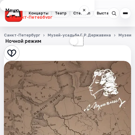
Меню
×
Концерты
Театр
Стендап
Выставки
Квест
Санкт-Петербург
Концерты
Санкт-Петербург
Музей-усадьба Г.Р.Державина
Музеи
Ночной режим
☀
☾
Театр
Стендап
Выставки
Квесты
Экскурсии
Спорт
События