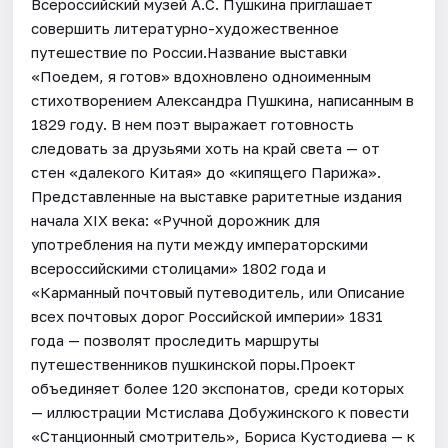
Всероссийский музей А.С. Пушкина приглашает
совершить литературно-художественное
путешествие по России.Название выставки
«Поедем, я готов» вдохновлено одноименным
стихотворением Александра Пушкина, написанным в
1829 году. В нем поэт выражает готовность
следовать за друзьями хоть на край света — от
стен «далекого Китая» до «кипящего Парижа».
Представленные на выставке раритетные издания
начала XIX века: «Ручной дорожник для
употребления на пути между императорскими
всероссийскими столицами» 1802 года и
«Карманный почтовый путеводитель, или Описание
всех почтовых дорог Российской империи» 1831
года — позволят проследить маршруты
путешественников пушкинской поры.Проект
объединяет более 120 экспонатов, среди которых
— иллюстрации Мстислава Добужинского к повести
«Станционный смотритель», Бориса Кустодиева — к