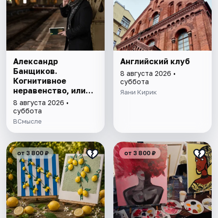
Александр
Английский клуб
Банщиков.
8 августа 2026 •
Когнитивное
суббота
неравенство, или
Яани Кирик
почему умные
8 августа 2026 •
умнеют, а глупые
суббота
глупеют
ВСмысле
от 3 800 ₽
от 3 800 ₽