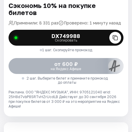
Сэкономь 10% на покупке
билетов
Применили: 8 331 раз
Проверено: 1 минуту назад
DX749988
Скопировать
1 шаг. Скопируйте промокод
от 600 ₽
на Яндекс Афише
2 шаг. Выберите билет и примените промокод
до оплаты
Реклама. ООО "ЯНДЕКС МУЗЫКА", ИНН: 9705121040 erid:
25H8d7vbP8SRTvHZrUcdLB
Действует до 30 сентября 2026
при покупке билетов от 3 000 ₽ на это мероприятие на Яндекс
Афише!