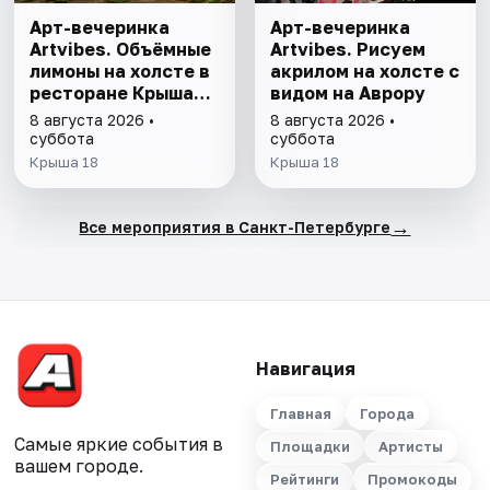
Арт-вечеринка
Арт-вечеринка
Artvibes. Объёмные
Artvibes. Рисуем
лимоны на холсте в
акрилом на холсте с
ресторане Крыша
видом на Аврору
18
8 августа 2026 •
8 августа 2026 •
суббота
суббота
Крыша 18
Крыша 18
→
Все мероприятия в Санкт-Петербурге
Навигация
Главная
Города
Самые яркие события в
Площадки
Артисты
вашем городе.
Рейтинги
Промокоды