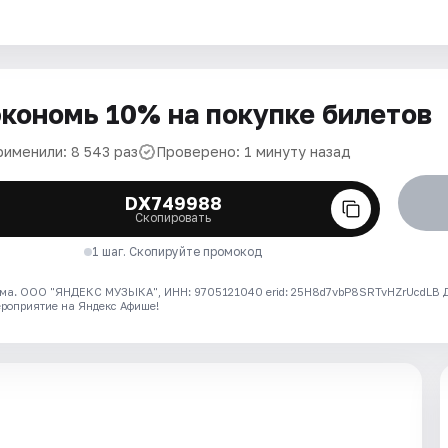
кономь 10% на покупке билетов
рименили: 8 543 раз
Проверено: 1 минуту назад
DX749988
Скопировать
1 шаг. Скопируйте промокод
ма. ООО "ЯНДЕКС МУЗЫКА", ИНН: 9705121040 erid: 25H8d7vbP8SRTvHZrUcdLB
ероприятие на Яндекс Афише!