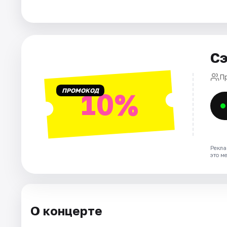
Города
Площадки
Артисты
Сэ
Рейтинги
П
ПРОМОКОД
10%
Рекла
это м
О концерте