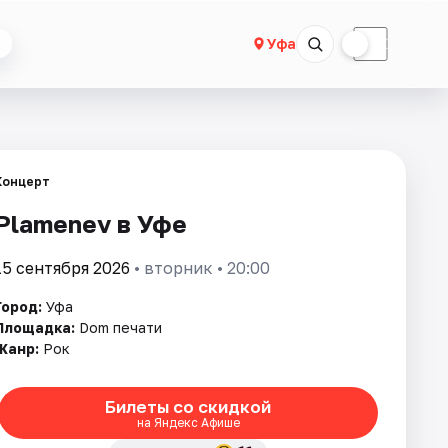
☀
☾
Уфа
Концерт
Plamenev в Уфе
15 сентября 2026
• вторник • 20:00
Город:
Уфа
Площадка:
Dom печати
Жанр:
Рок
Билеты со скидкой
на Яндекс Афише