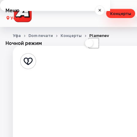
Меню
×
Концерты
Уфа
Концерты
Уфа
Dom печати
Концерты
Plamenev
Ночной режим
☀
☾
Театр
Стендап
Выставки
Экскурсии
Спорт
События