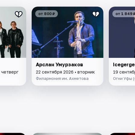
от 800 ₽
от 1 849 
Арслан Умурзаков
Icegerge
 четверг
22 сентября 2026 • вторник
19 сентяб
Филармония им. Ахметова
Огни Уфы (