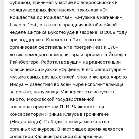
рубежом, принимал участие во всероссийских и
международных фестивалях, таких как «От
Рождества до Рождества», «Музыка в изгнании»,
Livadia-fest, а также в праздничной юбилейной
неделе Дитриха Букстехуде в Любеке. В 2009 году
при поддержке Княжества Лихтенштейн
организовал фестиваль Rheinberger-Fest к 170-
летию немецкого композитора и органиста Йозефа
Райнбергера. Работал ведущим на радиостанции
классической музыки «Орфей». В его репертуаре —
музыка самых разных стилей, эпох и жанров.Хироко
Иноуэ — известная во всем мире исполнительница
на органе, выпускница Университета искусств
Киото, Московской государственной
консерватории имени П. И. Чайковского и
консерватории Принца Клауса в Гронингене
(Нидерланды). Победительница множества
органных конкурсов. В настоящее время является
солисткой Калининградской филармонии.