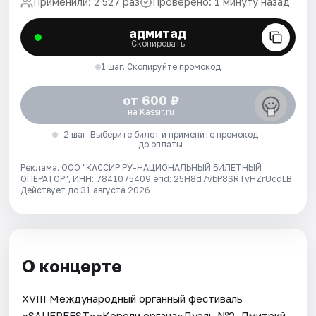
Применили: 2 527 раз
Проверено: 1 минуту назад
адмитад
Скопировать
1 шаг. Скопируйте промокод
от 600 ₽
на Kassir.ru
2 шаг. Выберите билет и примените промокод
до оплаты
Реклама. ООО "КАССИР.РУ-НАЦИОНАЛЬНЫЙ БИЛЕТНЫЙ
ОПЕРАТОР", ИНН: 7841075409 erid: 25H8d7vbP8SRTvHZrUcdLB.
Действует до 31 августа 2026
О концерте
XVIII Международный органный фестиваль
«SAUERFEST»«Короли органа»Дуэль №2. Дмитрий