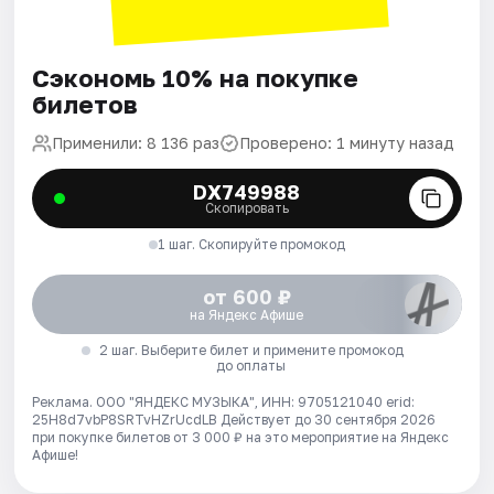
Сэкономь 10% на покупке
билетов
Применили: 8 136 раз
Проверено: 1 минуту назад
DX749988
Скопировать
1 шаг. Скопируйте промокод
от 600 ₽
на Яндекс Афише
2 шаг. Выберите билет и примените промокод
до оплаты
Реклама. ООО "ЯНДЕКС МУЗЫКА", ИНН: 9705121040 erid:
25H8d7vbP8SRTvHZrUcdLB
Действует до 30 сентября 2026
при покупке билетов от 3 000 ₽ на это мероприятие на Яндекс
Афише!