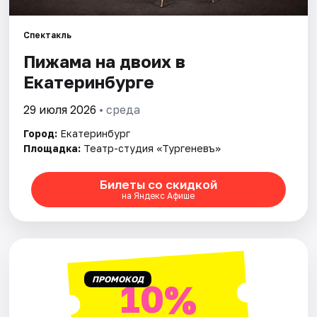
Города
Спектакль
Пижама на двоих в
Площадки
Екатеринбурге
Артисты
29 июля 2026
• среда
Рейтинги
Город:
Екатеринбург
Площадка:
Театр-студия «Тургеневъ»
Билеты со скидкой
на Яндекс Афише
ПРОМОКОД
10%