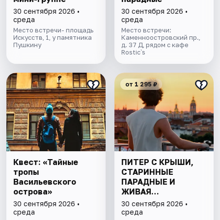
30 сентября 2026 •
30 сентября 2026 •
среда
среда
Место встречи- площадь
Место встречи:
Искусств, 1, у памятника
Каменноостровский пр.,
Пушкину
д. 37 Д, рядом с кафе
Rostic`s
от 1 295 ₽
Квест: «Тайные
ПИТЕР С КРЫШИ,
тропы
СТАРИННЫЕ
Васильевского
ПАРАДНЫЕ И
острова»
ЖИВАЯ
КОММУНАЛКА
30 сентября 2026 •
30 сентября 2026 •
ДОВЛАТОВА
среда
среда