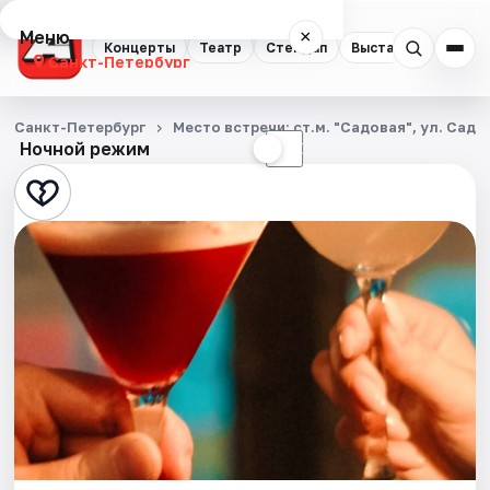
Меню
×
Концерты
Театр
Стендап
Выставки
Квест
Санкт-Петербург
Концерты
Санкт-Петербург
Место встречи: ст.м. "Садовая", ул. Садо
Ночной режим
☀
☾
Театр
Стендап
Выставки
Квесты
Экскурсии
Спорт
События