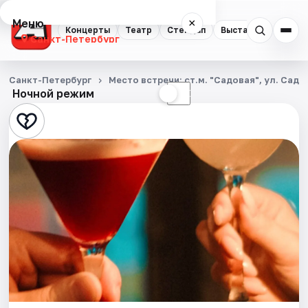
Меню
×
Концерты
Театр
Стендап
Выставки
Квест
Санкт-Петербург
Концерты
Санкт-Петербург
Место встречи: ст.м. "Садовая", ул. Садо
Ночной режим
☀
☾
Театр
Стендап
Выставки
Квесты
Экскурсии
Спорт
События