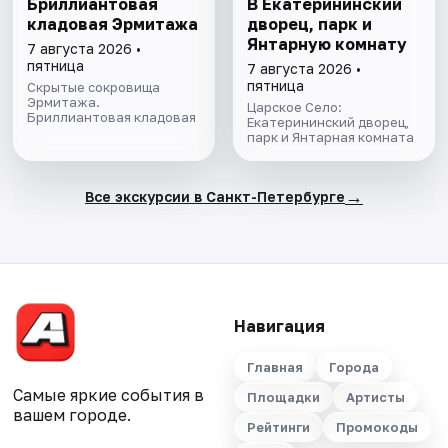
Бриллиантовая
В Екатерининский
кладовая Эрмитажа
дворец, парк и
Янтарную комнату
7 августа 2026 •
пятница
7 августа 2026 •
пятница
Скрытые сокровища
Эрмитажа.
Царское Село:
Бриллиантовая кладовая
Екатерининский дворец,
парк и Янтарная комната
→
Все экскурсии в Санкт-Петербурге
Навигация
Главная
Города
Самые яркие события в
Площадки
Артисты
вашем городе.
Рейтинги
Промокоды