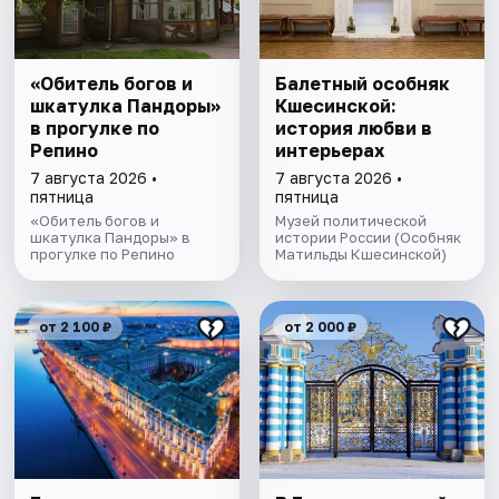
«Обитель богов и
Балетный особняк
шкатулка Пандоры»
Кшесинской:
в прогулке по
история любви в
Репино
интерьерах
7 августа 2026 •
7 августа 2026 •
пятница
пятница
«Обитель богов и
Музей политической
шкатулка Пандоры» в
истории России (Особняк
прогулке по Репино
Матильды Кшесинской)
от 2 100 ₽
от 2 000 ₽