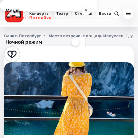
Меню
×
Концерты
Театр
Стендап
Выставки
Квест
Санкт-Петербург
Концерты
Санкт-Петербург
Место встречи- площадь Искусств, 1, у 
Ночной режим
☀
☾
Театр
Стендап
Выставки
Квесты
Экскурсии
Спорт
События