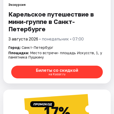
Экскурсия
Карельское путешествие в
Города
мини-группе в Санкт-
Площадки
Петербурге
Артисты
3 августа 2026
• понедельник • 07:00
Город:
Санкт-Петербург
Рейтинги
Площадка:
Место встречи- площадь Искусств, 1, у
памятника Пушкину
Билеты со скидкой
на Kassir.ru
ПРОМОКОД
17%