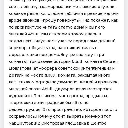
свет, лепнину, мраморные или метлахские ступени,
кованые решётки, старые таблички и редкие мелочи
вроде звонков «прошу повернуть».Гид покажет, как
по архитектуре читать статус дома и быт его
жителей.&bull; Мы откроем ключом дверь в
подлинную жилую коммуналку: перед вами длинный
коридор, общая кухня, настоящая жизнь в
дореволюционном доме.Внутри вас ждут три
комнаты, три разные истории:&bull; комната Сергея
Довлатова: атмосфера советской интеллигенции и
детали на месте;&bull; комната, закрытая много
лет: тихая &ldquo;капсула&rdquo; вещей и привычек
ушедшей эпохи;&bull; двухуровневая мастерская
художницы Ленфильма: мастерская, предметы,
творческий ленинградский быт.Это не
реконструкция. Это пространство, которое просто
сохранилось.Почему стоит выбрать именно этот
маршрут:&bull; Смотровая площадка в Центре