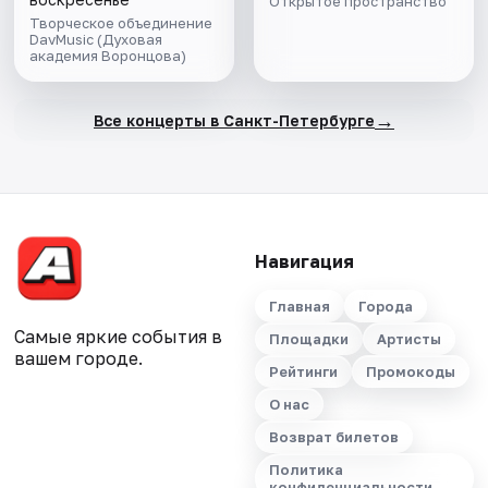
Открытое пространство
Чайковский
Творческое объединение
DavMusic (Духовая
академия Воронцова)
→
Все концерты в Санкт-Петербурге
Навигация
Главная
Города
Самые яркие события в
Площадки
Артисты
вашем городе.
Рейтинги
Промокоды
О нас
Возврат билетов
Политика
конфиденциальности