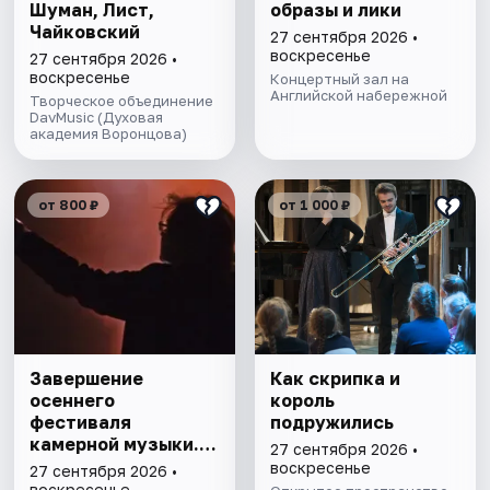
Шуман, Лист,
образы и лики
Чайковский
27 сентября 2026 •
воскресенье
27 сентября 2026 •
воскресенье
Концертный зал на
Английской набережной
Творческое объединение
DavMusic (Духовая
академия Воронцова)
от 800 ₽
от 1 000 ₽
Завершение
Как скрипка и
осеннего
король
фестиваля
подружились
камерной музыки.
27 сентября 2026 •
Бах, Моцарт,
воскресенье
27 сентября 2026 •
Шуман, Лист,
воскресенье